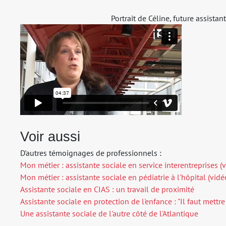
Portrait de Céline, future assista
Voir aussi
D'autres témoignages de professionnels :
Mon métier : assistante sociale en service interentreprises (
Mon métier : assistante sociale en pédiatrie à l'hôpital (vidé
Assistante sociale en CIAS : un travail de proximité
Assistante sociale en protection de l'enfance : "Il faut mettr
Une assistante sociale de l'autre côté de l'Atlantique