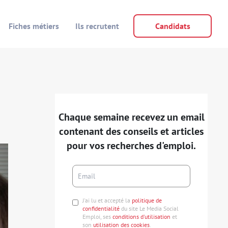
Fiches métiers
Ils recrutent
Candidats
Chaque semaine recevez un email
contenant des conseils et articles
pour vos recherches d'emploi.
J'ai lu et accepté la
politique de
confidentialité
du site Le Media Social
Emploi, ses
conditions d'utilisation
et
son
utilisation des cookies
.