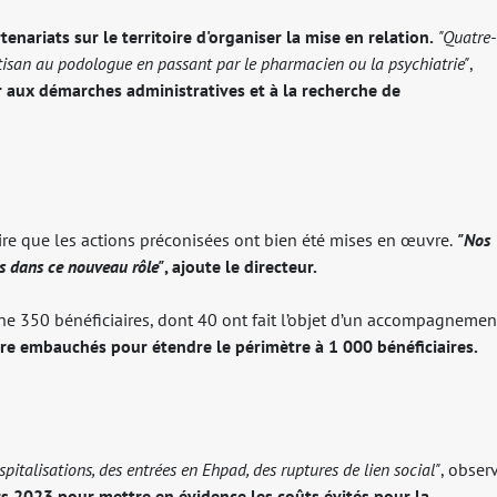
nariats sur le territoire d'organiser la mise en relation.
"Quatre-
’artisan au podologue en passant par le pharmacien ou la psychiatrie"
,
 aux démarches administratives et à la recherche de
aire que les actions préconisées ont bien été mises en œuvre.
"Nos
es dans ce nouveau rôle"
, ajoute le directeur.
ne 350 bénéficiaires, dont 40 ont fait l’objet d’un accompagnemen
re embauchés pour étendre le périmètre à 1 000 bénéficiaires.
spitalisations, des entrées en Ehpad, des ruptures de lien social"
, obser
rs 2023 pour mettre en évidence les coûts évités pour la