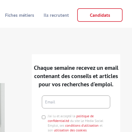
Fiches métiers
Ils recrutent
Candidats
Chaque semaine recevez un email
contenant des conseils et articles
pour vos recherches d'emploi.
J'ai lu et accepté la
politique de
confidentialité
du site Le Media Social
Emploi, ses
conditions d'utilisation
et
son
utilisation des cookies
.